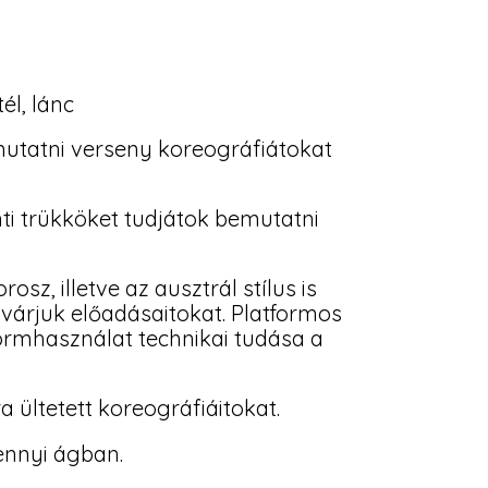
tél, lánc
utatni verseny koreográfiátokat
ti trükköket tudjátok bemutatni
sz, illetve az ausztrál stílus is
várjuk előadásaitokat. Platformos
rmhasználat technikai tudása a
ültetett koreográfiáitokat.
ennyi ágban.