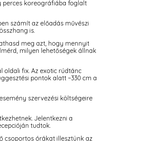
perces koreográfiába foglalt
ben számít az előadás művészi
összhang is.
utathasd meg azt, hogy mennyit
elmérd, milyen lehetőségek állnak
oldali fix. Az exotic rúdtánc
üggesztési pontok alatt ~330 cm a
 esemény szervezési költségeire
ntkezhetnek. Jelentkezni a
cepcióján tudtok.
ő csoportos órákat illesztünk az