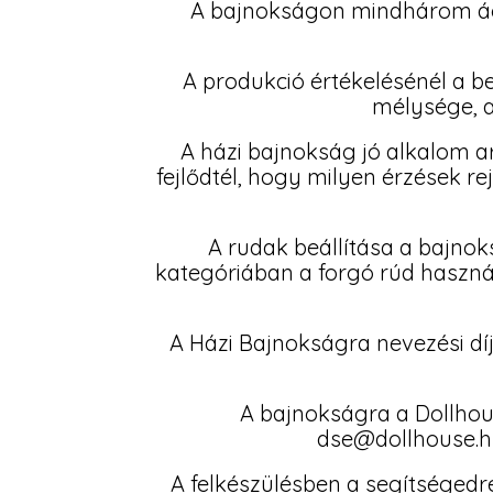
A bajnokságon mindhárom ágb
A produkció értékelésénél a 
mélysége, a
A házi bajnokság jó alkalom a
fejlődtél, hogy milyen érzések r
A rudak beállítása a bajnoks
kategóriában a forgó rúd használ
A Házi Bajnokságra nevezési dí
A bajnokságra a Dollhouse
dse@dollhouse.hu
A felkészülésben a segítségedre