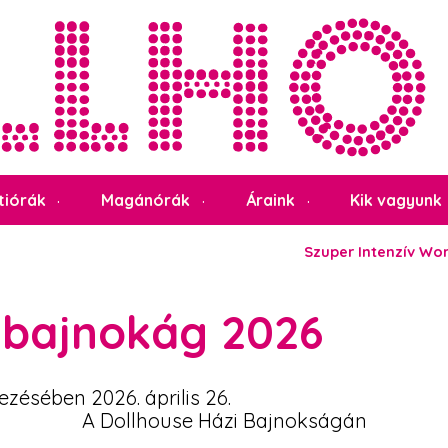
tiórák
Magánórák
Áraink
Kik vagyunk
Szuper Intenzív Wo
ibajnokág 2026
zésében 2026. április 26.
A Dollhouse Házi Bajnokságán