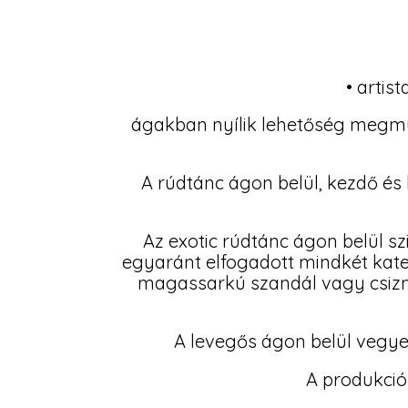
• artist
ágakban nyílik lehetőség megmu
A rúdtánc ágon belül, kezdő és
Az exotic rúdtánc ágon belül szi
egyaránt elfogadott mindkét kate
magassarkú szandál vagy csizm
A levegős ágon belül vegye
A produkció