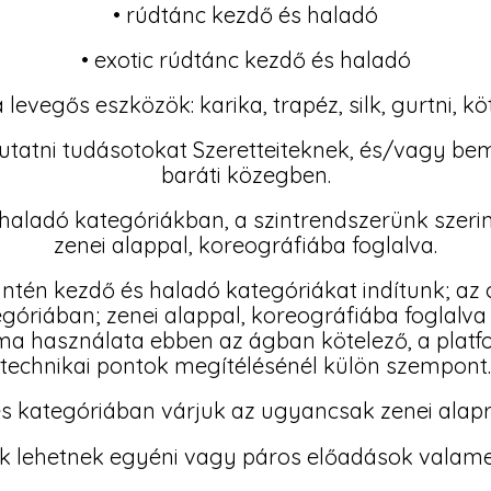
• rúdtánc kezdő és haladó
• exotic rúdtánc kezdő és haladó
a levegős eszközök: karika, trapéz, silk, gurtni, kö
tatni tudásotokat Szeretteiteknek, és/vagy bem
baráti közegben.
 haladó kategóriákban, a szintrendszerünk szerin
zenei alappal, koreográfiába foglalva.
ntén kezdő és haladó kategóriákat indítunk; az oro
góriában; zenei alappal, koreográfiába foglalva 
a használata ebben az ágban kötelező, a platfo
technikai pontok megítélésénél külön szempont.
s kategóriában várjuk az ugyancsak zenei alapra 
k lehetnek egyéni vagy páros előadások valam