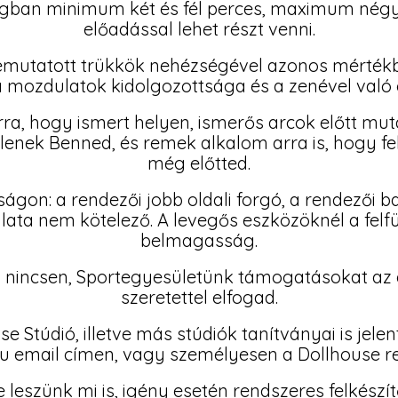
an minimum két és fél perces, maximum négy 
előadással lehet részt venni.
bemutatott trükkök nehézségével azonos mérték
 mozdulatok kidolgozottsága és a zenével való 
rra, hogy ismert helyen, ismerős arcok előtt m
ejlenek Benned, és remek alkalom arra is, hogy f
még előtted.
ágon: a rendezői jobb oldali forgó, a rendezői bal 
ata nem kötelező. A levegős eszközöknél a felf
belmagasság.
j nincsen, Sportegyesületünk támogatásokat az
szeretettel elfogad.
 Stúdió, illetve más stúdiók tanítványai is jele
 email címen, vagy személyesen a Dollhouse re
 leszünk mi is, igény esetén rendszeres felkészít