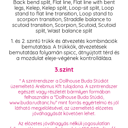
Back bend split, Flat line, Flat line with bent
legs, Kelep, Kelep split, Loop-sit split, Loop
stand to flat line transition, Loop stand to
scorpion transition, Straddle balance to
scutoid transition, Scorpion, Scutoid, Scutoid
split, Waist balance split
1. és 2. szintű trükk és átvezetés kombinációk
bemutatása. A trükkök, átvezetések
bemutatása folyamán spicc, átnyújtott térd és
a mozdulat eleje-végének kontrollálása.
3.szint
* A szintrendszer a Dollhouse Buda Stúdiót
üzemeltető Arebmus Kft tulajdona. A szintrendszer
egészét vagy részletét bármilyen formában
felhasználni a "Dollhouse Buda Stúdió,
www.buda.rudtanc.hu" mint forrás egyértelmű és jól
látható megjelölésével, az üzemeltető előzetes
jóváhagyását követően lehet.
Az előzetes jóváhagyás nélküli jogosulatlan