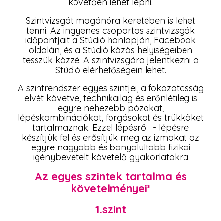
követően lehet lépni.
Szintvizsgát magánóra keretében is lehet
tenni. Az ingyenes csoportos szintvizsgák
időpontjait a Stúdió honlapján, Facebook
oldalán, és a Stúdió közös helyiségeiben
tesszük közzé. A szintvizsgára jelentkezni a
Stúdió elérhetőségein lehet.
A szintrendszer egyes szintjei, a fokozatosság
elvét követve, technikailag és erőnlétileg is
egyre nehezebb pózokat,
lépéskombinációkat, forgásokat é
s trükköket
tartalmaznak.
Ezzel lépésrő
l - lépésre
készítjük fel és erősítjük meg az izmokat az
egyre nagyobb és bonyolultabb fizikai
igénybevételt követelő gyakorlatokra
Az egyes szintek tartalma és
követelményei*
1.szint