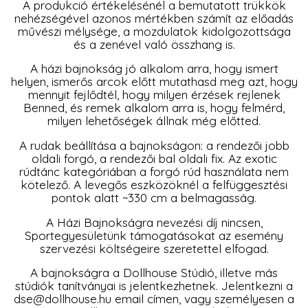
A produkció értékelésénél a bemutatott trükkök
nehézségével azonos mértékben számít az előadás
művészi mélysége, a mozdulatok kidolgozottsága
és a zenével való összhang is.
A házi bajnokság jó alkalom arra, hogy ismert
helyen, ismerős arcok előtt mutathasd meg azt, hogy
mennyit fejlődtél, hogy milyen érzések rejlenek
Benned, és remek alkalom arra is, hogy felmérd,
milyen lehetőségek állnak még előtted.
A rudak beállítása a bajnokságon: a rendezői jobb
oldali forgó, a rendezői bal oldali fix. Az exotic
rúdtánc kategóriában a forgó rúd használata nem
kötelező. A levegős eszközöknél a felfüggesztési
pontok alatt ~330 cm a belmagasság.
A Házi Bajnokságra nevezési díj nincsen,
Sportegyesületünk támogatásokat az esemény
szervezési költségeire szeretettel elfogad.
A bajnokságra a Dollhouse Stúdió, illetve más
stúdiók tanítványai is jelentkezhetnek. Jelentkezni a
dse@dollhouse.hu email címen, vagy személyesen a