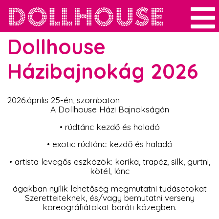
Dollhouse
Házibajnokág 2026
2026.április 25-én, szombaton
A Dollhouse Házi Bajnokságán
• rúdtánc kezdő és haladó
• exotic rúdtánc kezdő és haladó
• artista levegős eszközök: karika, trapéz, silk, gurtni,
kötél, lánc
ágakban nyílik lehetőség megmutatni tudásotokat
Szeretteiteknek, és/vagy bemutatni verseny
koreográfiátokat baráti közegben.