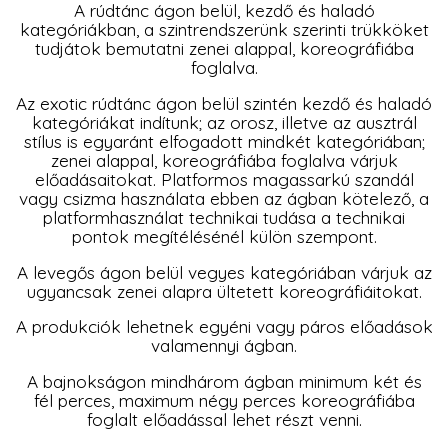
A rúdtánc ágon belül, kezdő és haladó
kategóriákban, a szintrendszerünk szerinti trükköket
tudjátok bemutatni zenei alappal, koreográfiába
foglalva.
Az exotic rúdtánc ágon belül szintén kezdő és haladó
kategóriákat indítunk; az orosz, illetve az ausztrál
stílus is egyaránt elfogadott mindkét kategóriában;
zenei alappal, koreográfiába foglalva várjuk
előadásaitokat. Platformos magassarkú szandál
vagy csizma használata ebben az ágban kötelező, a
platformhasználat technikai tudása a technikai
pontok megítélésénél külön szempont.
A levegős ágon belül vegyes kategóriában várjuk az
ugyancsak zenei alapra ültetett koreográfiáitokat.
A produkciók lehetnek egyéni vagy páros előadások
valamennyi ágban.
A bajnokságon mindhárom ágban minimum két és
fél perces, maximum négy perces koreográfiába
foglalt előadással lehet részt venni.