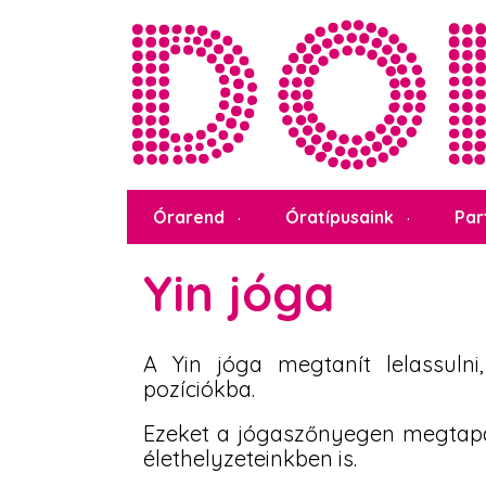
Órarend
Óratípusaink
Par
Yin jóga
A Yin jóga megtanít lelassulni
pozíciókba.
Ezeket a jógaszőnyegen megtapas
élethelyzeteinkben is.