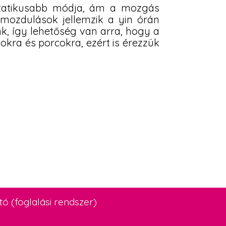
gstatikusabb módja, ám a mozgás
lmozdulások jellemzik a yin órán
k, így lehetőség van arra, hogy a
gokra és porcokra, ezért is érezzük
tó (foglalási rendszer)