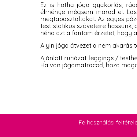
Ez is hatha jóga gyakorlás, rá
élménye mégsem marad el. Lassú 
megtapasztaltakat. Az egyes pózo
test statikus szöveteire hassunk, 
néha azt a fantom érzetet, hogy a
A yin jóga átvezet a nem akarás 
Ajánlott ruházat: leggings / testh
Ha van jógamatracod, hozd maga
Felhasználási feltétel