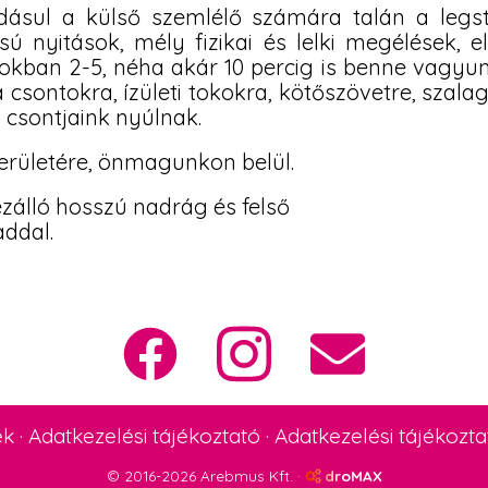
adásul a külső szemlélő számára talán a le
nyitások, mély fizikai és lelki megélések, e
kban 2-5, néha akár 10 percig is benne vagyun
a csontokra, ízületi tokokra, kötőszövetre, szala
 csontjaink nyúlnak.
területére, önmagunkon belül.
ezálló hosszú nadrág és felső
ddal.
ek
·
Adatkezelési tájékoztató
·
Adatkezelési tájékozta
© 2016-2026 Arebmus Kft. ·
droMAX