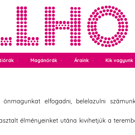
tiórák
Magánórák
Áraink
Kik vagyunk
, önmagunkat elfogadni, belelazulni számun
ztalt élményeinket utána kivihetjük a teremb